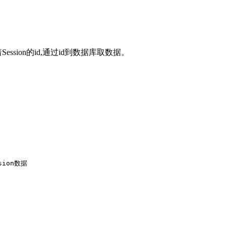
ession的id,通过id到数据库取数据。
ssion数据