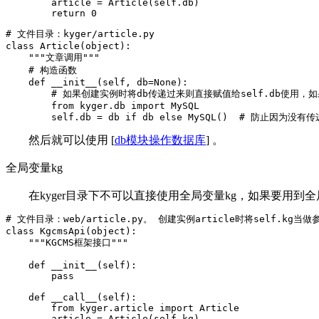
        article = Article(self.db)

        return 0
# 文件目录：kyger/article.py

class Article(object):

    """文章调用"""

    # 构造函数

    def __init__(self, db=None):

        # 如果创建实例时将db传递过来则直接赋值给self.db使用，
        from kyger.db import MySQL

        self.db = db if db else MySQL()  # 防止因为
然后就可以使用 [
db模块操作数据库
] 。
全局变量kg
在kyger目录下不可以直接使用全局变量kg，如果要用到全局变
# 文件目录：web/article.py。 创建实例article时将self.kg当做
class KgcmsApi(object):

    """KGCMS框架接口"""

    def __init__(self):

        pass

    def __call__(self):

        from kyger.article import Article

        article = Article(self.kg)
