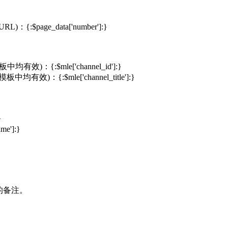
e_data['number']:}
$mle['channel_id']:}
$mle['channel_title']:}
}
e']:}
的备注。