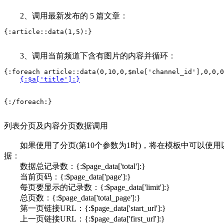
2、调用最新发布的 5 篇文章：
{:article::data(1,5):}
3、调用当前频道下含有图片的内容并循环：
{:foreach article::data(0,10,0,$mle['channel_id'],0,0,0
{:$a['title']:}
{:/foreach:}
列表分页及内容分页数据调用
如果使用了分页(第10个参数为1时)，将在模板中可以使
据：
数据总记录数：{:$page_data['total']:}
当前页码：{:$page_data['page']:}
每页要显示的记录数：{:$page_data['limit']:}
总页数：{:$page_data['total_page']:}
第一页链接URL：{:$page_data['start_url']:}
上一页链接URL：{:$page_data['first_url']:}