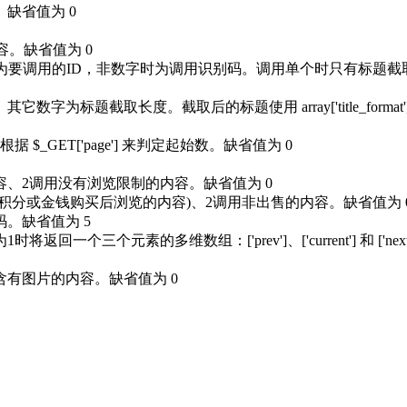
缺省值为 0
。缺省值为 0
调用的ID，非数字时为调用识别码。调用单个时只有标题截取
取长度。截取后的标题使用 array['title_format']
ET['page'] 来判定起始数。缺省值为 0
、2调用没有浏览限制的内容。缺省值为 0
分或金钱购买后浏览的内容)、2调用非出售的内容。缺省值为 
。缺省值为 5
三个元素的多维数组：['prev']、['current'] 和 ['n
有图片的内容。缺省值为 0