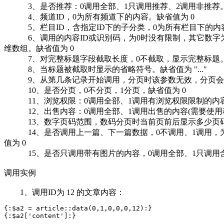
3、是否推荐：0调用全部、1只调用推荐、2调用非推荐。
4、频道ID，0为所有频道下的内容。缺省值为 0
5、栏目ID，含指定ID下的子分类，0为所有栏目下的内容
6、调用的内容ID或识别码，为0时没有限制，其它数字为要
维数组。缺省值为 0
7、对完整标题字段截取长度，0不截取，显示完整标题。其它数字为标题截
8、当标题被截取时显示的省略符号。缺省值为 "..."
9、从第几条记录开始调用，分页时该参数无效，分页会根据 $_G
10、是否分页，0不分页，1分页，缺省值为 0
11、浏览权限：0调用全部、1调用有浏览权限限制的内容
12、出售内容：0调用全部、1调用出售的内容(需要使用积
13、数字页码范围，数码分页时当前页前后显示多少页码
14、是否调用上一篇、下一篇数据，0不调用、1调用，为1时将返回一个
值为 0
15、是否只调用带有图片的内容，0调用全部、1只调用含
调用实例
1、调用ID为 12 的文章内容：
{:$a2 = article::data(0,1,0,0,0,12):}

{:$a2['content']:}