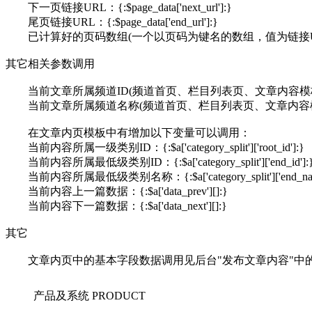
下一页链接URL：{:$page_data['next_url']:}
尾页链接URL：{:$page_data['end_url']:}
已计算好的页码数组(一个以页码为键名的数组，值为链接URL)：{:$pag
其它相关参数调用
当前文章所属频道ID(频道首页、栏目列表页、文章内容模板中均有效)：{:
当前文章所属频道名称(频道首页、栏目列表页、文章内容模板中均有效)：{:
在文章内页模板中有增加以下变量可以调用：
当前内容所属一级类别ID：{:$a['category_split']['root_id']:}
当前内容所属最低级类别ID：{:$a['category_split']['end_id']:
当前内容所属最低级类别名称：{:$a['category_split']['end_nam
当前内容上一篇数据：{:$a['data_prev'][]:}
当前内容下一篇数据：{:$a['data_next'][]:}
其它
文章内页中的基本字段数据调用见后台"发布文章内容"中
产品及系统
PRODUCT