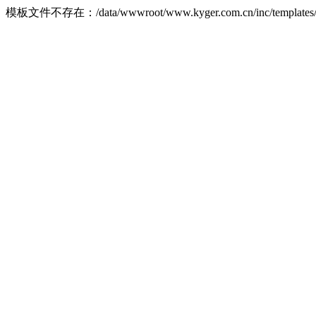
模板文件不存在：/data/wwwroot/www.kyger.com.cn/inc/templates/front