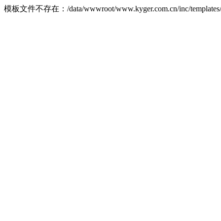
模板文件不存在：/data/wwwroot/www.kyger.com.cn/inc/templates/front